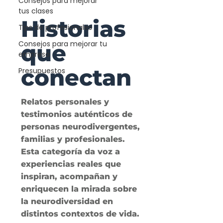
Consejos para mejorar
tus clases
Historias
Tips de profesionales
Consejos para mejorar tu
que
empresa
conectan
Presupuestos
Relatos personales y
testimonios auténticos de
personas neurodivergentes,
familias y profesionales.
Esta categoría da voz a
experiencias reales que
inspiran, acompañan y
enriquecen la mirada sobre
la neurodiversidad en
distintos contextos de vida.