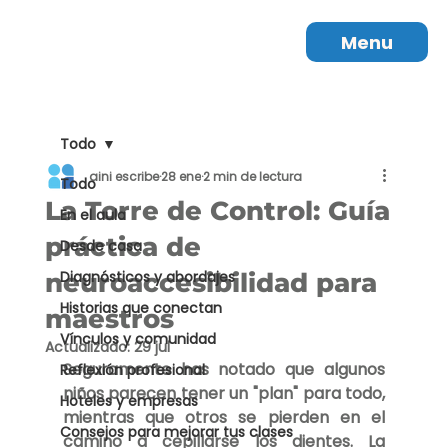
Menu
Todo
aini escribe
28 ene
2 min de lectura
Todo
La Torre de Control: Guía
En el aula
práctica de
Desde casa
neuroaccesibilidad para
Diagnósticos y abordajes
Historias que conectan
maestros
Vínculos y comunidad
Actualizado:
29 jul
Seguramente has notado que algunos 
Reflexión profesional
niños parecen tener un "plan" para todo, 
Hoteles y empresas
mientras que otros se pierden en el 
Consejos para mejorar tus clases
camino a cepillarse los dientes. La 